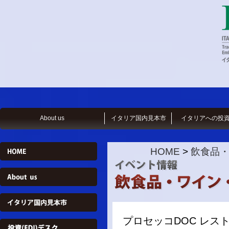
About us
イタリア国内見本市
イタリアへの投
HOME
>
飲食品
プロセッコDOC レスト