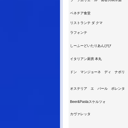
ラ ソムリエール 長谷川和洋酒
ベネチア食堂
リストランテ ダ クマ
ラフォンテ
しーふーどいたりあんびび
イタリアン厨房 本丸
ドン マンジョーネ ディ ナポリ
オステリア エ バール ポレンタ
Beer&Pastaスケルツォ
カヴァレッタ