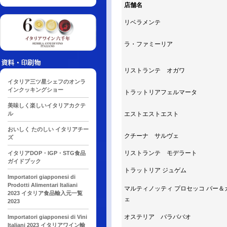
店舗名
リベラメンテ
ラ・ファミーリア
リストランテ オガワ
イタリア三ツ星シェフのオンラ
インクッキングショー
トラットリアフェルマータ
美味しく楽しいイタリアカクテ
ル
エストエストエスト
おいしく たのしい イタリアチー
クチーナ サルヴェ
ズ
リストランテ モデラート
イタリアDOP・IGP・STG食品
ガイドブック
トラットリア ジュゲム
Importatori giapponesi di
Prodotti Alimentari Italiani
マルティノッティ プロセッコ バー＆
2023 イタリア食品輸入元一覧
ェ
2023
オステリア バラババオ
Importatori giapponesi di Vini
Italiani 2023 イタリアワイン輸