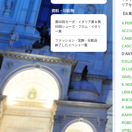
リアを
【出展企
第55回モーダ・イタリア展＆第
A.PER
65回シューズ・フロム・イタリ
ACCU
ー展
CAME
ファッション・宝飾・化粧品
終了したイベント一覧
CASC
D’AN
D’EL
DI LU
GIVA
IL NO
LIDIA
M M 
P. SI
RAFF
ROBE
VITI