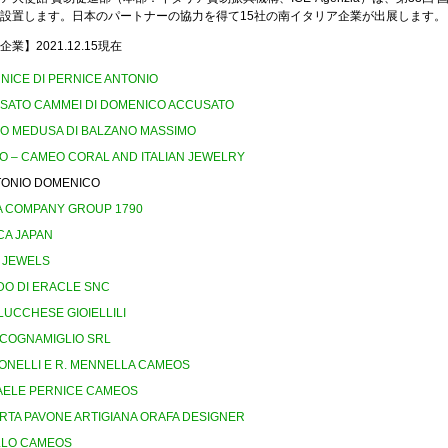
設置します。日本のパートナーの協力を得て15社の南イタリア企業が出展します。
業】2021.12.15現在
NICE DI PERNICE ANTONIO
SATO CAMMEI DI DOMENICO ACCUSATO
O MEDUSA DI BALZANO MASSIMO
O – CAMEO CORAL AND ITALIAN JEWELRY
TONIO DOMENICO
IA COMPANY GROUP 1790
CA JAPAN
L JEWELS
DO DI ERACLE SNC
 LUCCHESE GIOIELLILI
SCOGNAMIGLIO SRL
MONELLI E R. MENNELLA CAMEOS
AELE PERNICE CAMEOS
RTA PAVONE ARTIGIANA ORAFA DESIGNER
ELLO CAMEOS