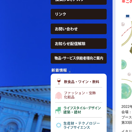
※こ
202
会場：
ブース
第33回
イタリ