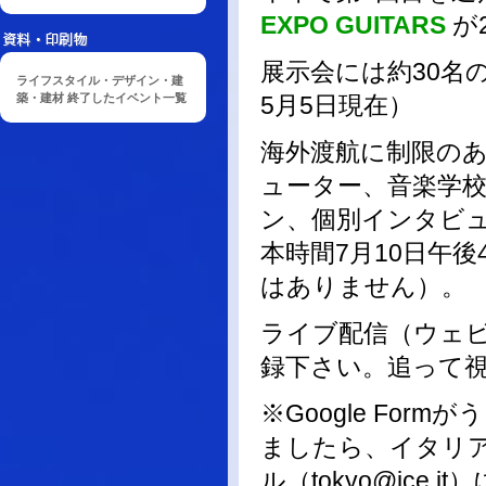
EXPO GUITARS
が
展示会には約30名
ライフスタイル・デザイン・建
築・建材 終了したイベント一覧
5月5日現在）
海外渡航に制限の
ューター、音楽学
ン、個別インタビ
本時間7月10日午
はありません）。
ライブ配信（ウェ
録下さい。追って
※Google Fo
ましたら、イタリア
ル（tokyo@ice.