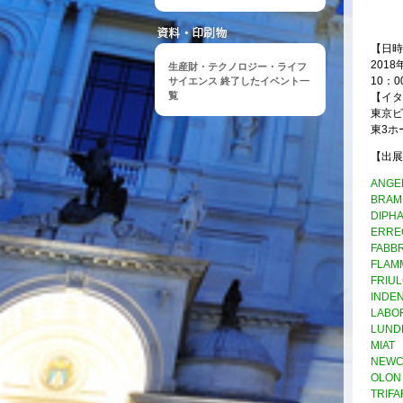
【日時
201
生産財・テクノロジー・ライフ
10：0
サイエンス 終了したイベント一
覧
【イタ
東京ビ
東3ホー
【出展
ANGEL
BRAM
DIPH
ERRE
FABBR
FLAM
FRIU
INDE
LABO
LUND
MIAT
NEW
OLON
TRIF