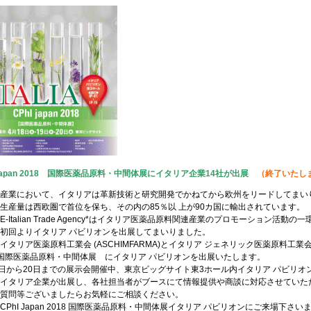
I japan 2018 国際医薬品原料・中間体展にイタリア企業14社が出展
（終了いたし
産業において、イタリアは革新技術と研究開発でかねてから欧州をリードしてまい
生産量は西欧圏で首位を保ち、その内の85％以 上が90カ国に輸出されています。
ICE-Italian Trade Agency*はイタリア医薬品原料関連産業のプロモーション活動
初回よりイタリア パビリオンを出展してまいりました。
イタリア医薬原料工業会 (ASCHIMFARMA)とイタリア ジェネリック医薬原料工業会（C
8 国際医薬品原料・中間体展 にイタリア パビリオンを出展いたします。
8日から20日までの展示会開催中、東京ビッグサイト東3ホール内イタリア パビリ
イタリア企業が出展し、各社担当者がブースにて情報提供や商談に対応させていた
質問等ございましたらお気軽にご相談ください。
CPhI Japan 2018 国際医薬品原料・中間体展イタリア パビリオンにご来場下