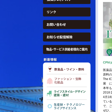
CPh
医薬品
原料の
The 
展 に
本年も
201
4月1
ている
で、ご
ぜひ、