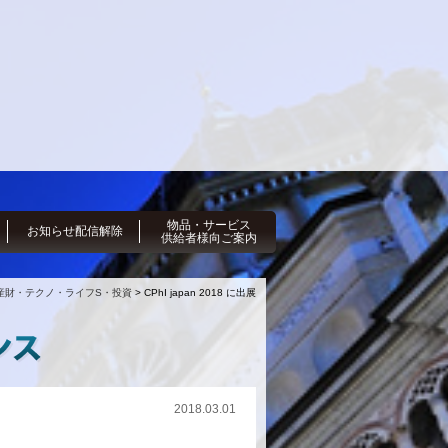
物品・サービス
お知らせ配信解除
供給者様向ご案内
産財・テクノ・ライフS・投資
> CPhI japan 2018 に出展
2018.03.01