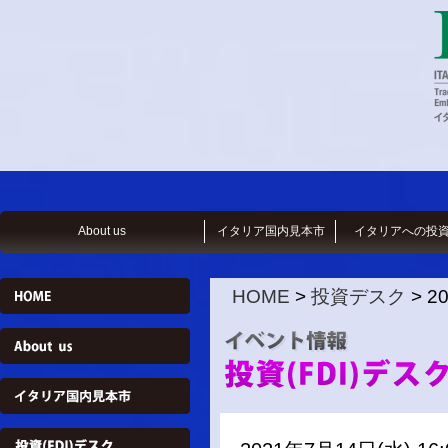
About us
イタリア国内見本市
イタリアへの投
HOME
>
投資デスク
> 2