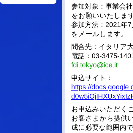
参加対象：事業会
をお願いいたしま
参加方法：2021
をメールします。
問合先：イタリア
電話：03-3475-1
fdi.tokyo@ice.it
申込サイト：
https://docs.goog
d0w5iOjIHXUxYixIz
お申込みいただく
お客さまから提供
成に必要な範囲内