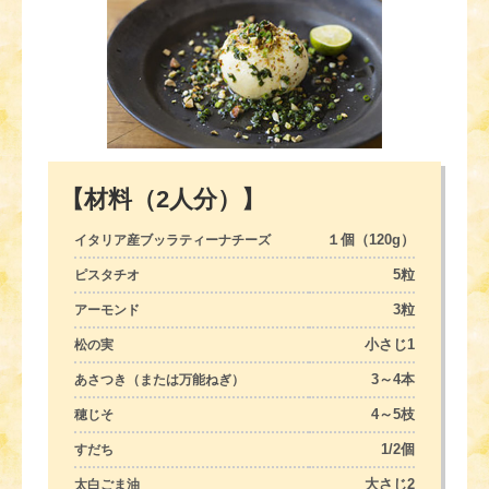
【材料（2人分）】
１個（120g）
イタリア産ブッラティーナチーズ
5粒
ピスタチオ
3粒
アーモンド
小さじ1
松の実
3～4本
あさつき（または万能ねぎ）
4～5枝
穂じそ
1/2個
すだち
大さじ2
太白ごま油