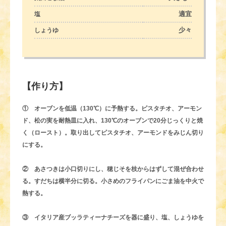
適宜
塩
少々
しょうゆ
【作り方】
① オーブンを低温（130℃）に予熱する。ピスタチオ、アーモン
ド、松の実を耐熱皿に入れ、130℃のオーブンで20分じっくりと焼
く（ロースト）。取り出してピスタチオ、アーモンドをみじん切り
にする。
② あさつきは小口切りにし、穂じそを枝からはずして混ぜ合わせ
る。すだちは横半分に切る。小さめのフライパンにごま油を中火で
熱する。
③ イタリア産ブッラティーナチーズを器に盛り、塩、しょうゆを