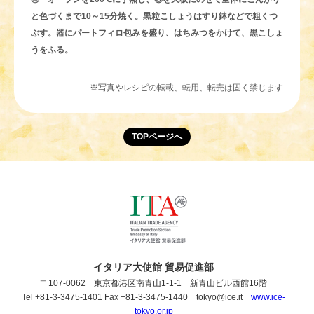
と色づくまで10～15分焼く。黒粒こしょうはすり鉢などで粗くつ
ぶす。器にパートフィロ包みを盛り、はちみつをかけて、黒こしょ
うをふる。
※写真やレシピの転載、転用、転売は固く禁じます
TOPページへ
イタリア大使館 貿易促進部
〒107-0062 東京都港区南青山1-1-1 新青山ビル西館16階
Tel +81-3-3475-1401 Fax +81-3-3475-1440 tokyo@ice.it
www.ice-
tokyo.or.jp