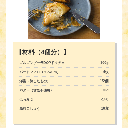
【材料（4個分）】
100g
ゴルゴンゾーラDOPドルチェ
4枚
パートフィロ（30×40㎝）
1/2個
洋梨（熟したもの）
20g
バター（食塩不使用）
少々
はちみつ
適宜
黒粒こしょう