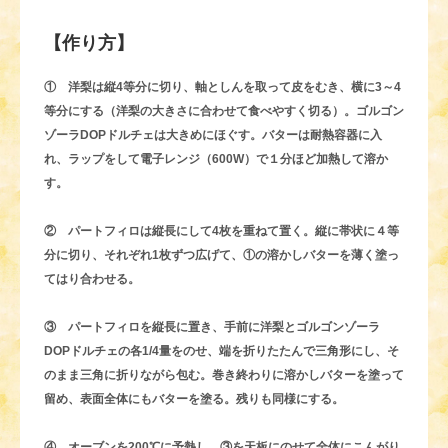
【作り方】
① 洋梨は縦4等分に切り、軸としんを取って皮をむき、横に3～4
等分にする（洋梨の大きさに合わせて食べやすく切る）。ゴルゴン
ゾーラDOPドルチェは大きめにほぐす。バターは耐熱容器に入
れ、ラップをして電子レンジ（600W）で１分ほど加熱して溶か
す。
② パートフィロは縦長にして4枚を重ねて置く。縦に帯状に４等
分に切り、それぞれ1枚ずつ広げて、①の溶かしバターを薄く塗っ
てはり合わせる。
③ パートフィロを縦長に置き、手前に洋梨とゴルゴンゾーラ
DOPドルチェの各1/4量をのせ、端を折りたたんで三角形にし、そ
のまま三角に折りながら包む。巻き終わりに溶かしバターを塗って
留め、表面全体にもバターを塗る。残りも同様にする。
④ オーブンを200℃に予熱し、③を天板にのせて全体にこんがり