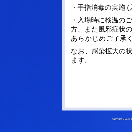
・手指消毒の実施 
・入場時に検温のご
方、また風邪症状
あらかじめご了承
なお、感染拡大の
ます。
Copyright © 20