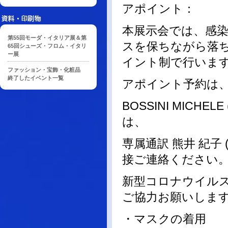
アポイント：
本展示会では、感
第55回モーダ・イタリア展＆第
スを保ちながら落
65回シューズ・フロム・イタリ
ー展
イント制で行いま
ファッション・宝飾・化粧品
終了したイベント一覧
アポイント予約は
BOSSINI MICHELE 
は、
専属通訳 熊井 紀子 (nor
接ご連絡ください
新型コロナウイル
ご協力お願いしま
・マスクの着用