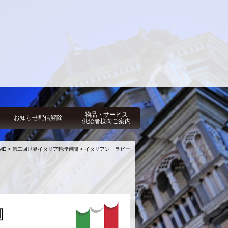
物品・サービス
お知らせ配信解除
供給者様向ご案内
ME > 第二回世界イタリア料理週間 > イタリアン ラビー