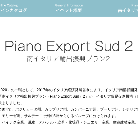
4-2020）の一環として、2017年のイタリア経済発展省令により、イタリア南部低開
イタリア輸出振興プラン（Piano Export Sud）2」が、イタリア貿易促進機構（ICE
決まりました。
で8州で、バジリカータ州、カラブリア州、カンパーニア州、プーリア州、シチリア
、モリーゼ州、サルデーニャ州の3州からなるグループに分けられます。
、ハイテク産業、繊維・アパレル・皮革・化粧品・ジュエリー産業、建築建材産業